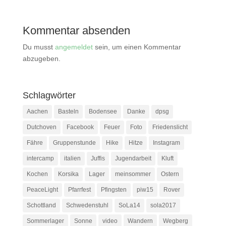
Kommentar absenden
Du musst
angemeldet
sein, um einen Kommentar
abzugeben.
Schlagwörter
Aachen
Basteln
Bodensee
Danke
dpsg
Dutchoven
Facebook
Feuer
Foto
Friedenslicht
Fähre
Gruppenstunde
Hike
Hitze
Instagram
intercamp
italien
Juffis
Jugendarbeit
Kluft
Kochen
Korsika
Lager
meinsommer
Ostern
PeaceLight
Pfarrfest
Pfingsten
piw15
Rover
Schottland
Schwedenstuhl
SoLa14
sola2017
Sommerlager
Sonne
video
Wandern
Wegberg