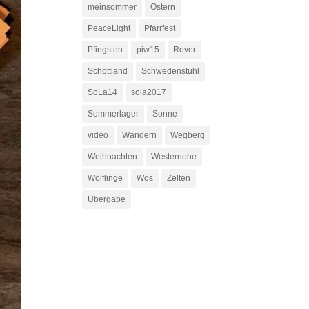
meinsommer
Ostern
PeaceLight
Pfarrfest
Pfingsten
piw15
Rover
Schottland
Schwedenstuhl
SoLa14
sola2017
Sommerlager
Sonne
video
Wandern
Wegberg
Weihnachten
Westernohe
Wölflinge
Wös
Zelten
Übergabe