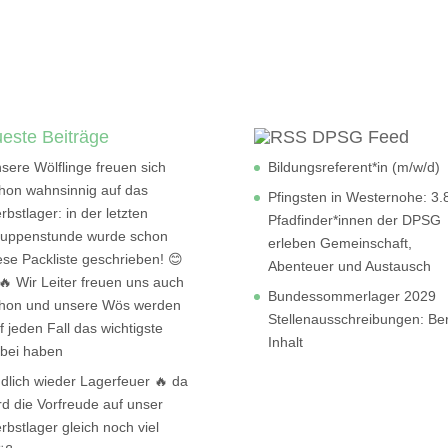
este Beiträge
DPSG Feed
sere Wölflinge freuen sich
Bildungsreferent*in (m/w/d)
hon wahnsinnig auf das
Pfingsten in Westernohe: 3.
rbstlager: in der letzten
Pfadfinder*innen der DPSG
uppenstunde wurde schon
erleben Gemeinschaft,
ese Packliste geschrieben! 😊
Abenteuer und Austausch
🔥 Wir Leiter freuen uns auch
Bundessommerlager 2029
hon und unsere Wös werden
Stellenausschreibungen: Be
f jeden Fall das wichtigste
Inhalt
bei haben
dlich wieder Lagerfeuer 🔥 da
rd die Vorfreude auf unser
rbstlager gleich noch viel