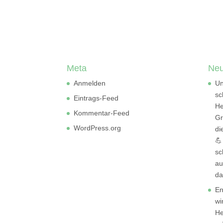
Meta
Neu
Anmelden
Un
sc
Eintrags-Feed
He
Kommentar-Feed
Gr
WordPress.org
di
💪
sc
au
da
En
wi
He