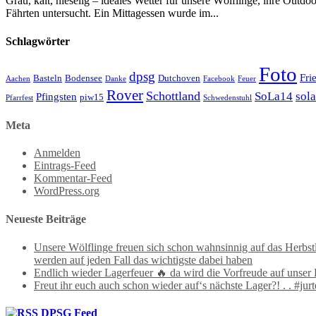
Grau, kalt, nieselig – ideales Wetter für unsere Wölflinge, ihre Out
Fährten untersucht. Ein Mittagessen wurde im...
Schlagwörter
Foto
dpsg
Fri
Basteln
Bodensee
Dutchoven
Aachen
Danke
Facebook
Feuer
Rover
Schottland
SoLa14
sol
Pfingsten
piw15
Pfarrfest
Schwedenstuhl
Meta
Anmelden
Eintrags-Feed
Kommentar-Feed
WordPress.org
Neueste Beiträge
Unsere Wölflinge freuen sich schon wahnsinnig auf das Herbst
werden auf jeden Fall das wichtigste dabei haben
Endlich wieder Lagerfeuer 🔥 da wird die Vorfreude auf unser H
Freut ihr euch auch schon wieder auf‘s nächste Lager?! . . #
DPSG Feed