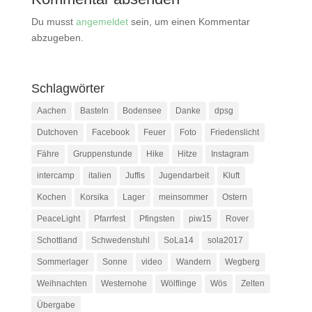
Du musst
angemeldet
sein, um einen Kommentar
abzugeben.
Schlagwörter
Aachen
Basteln
Bodensee
Danke
dpsg
Dutchoven
Facebook
Feuer
Foto
Friedenslicht
Fähre
Gruppenstunde
Hike
Hitze
Instagram
intercamp
italien
Juffis
Jugendarbeit
Kluft
Kochen
Korsika
Lager
meinsommer
Ostern
PeaceLight
Pfarrfest
Pfingsten
piw15
Rover
Schottland
Schwedenstuhl
SoLa14
sola2017
Sommerlager
Sonne
video
Wandern
Wegberg
Weihnachten
Westernohe
Wölflinge
Wös
Zelten
Übergabe