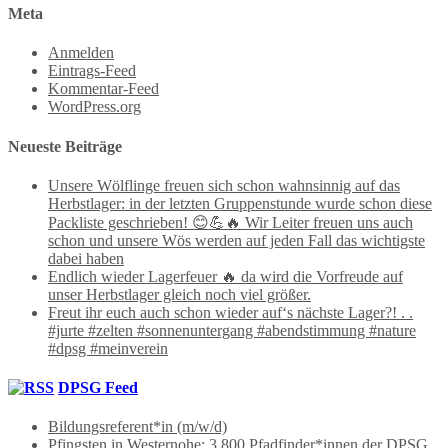
Meta
Anmelden
Eintrags-Feed
Kommentar-Feed
WordPress.org
Neueste Beiträge
Unsere Wölflinge freuen sich schon wahnsinnig auf das
Herbstlager: in der letzten Gruppenstunde wurde schon diese
Packliste geschrieben! 😊💪🔥 Wir Leiter freuen uns auch
schon und unsere Wös werden auf jeden Fall das wichtigste
dabei haben
Endlich wieder Lagerfeuer 🔥 da wird die Vorfreude auf
unser Herbstlager gleich noch viel größer.
Freut ihr euch auch schon wieder auf‘s nächste Lager?! . .
#jurte #zelten #sonnenuntergang #abendstimmung #nature
#dpsg #meinverein
DPSG Feed
Bildungsreferent*in (m/w/d)
Pfingsten in Westernohe: 3.800 Pfadfinder*innen der DPSG