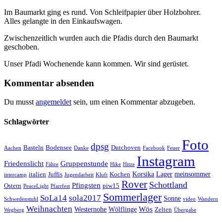
Im Baumarkt ging es rund. Von Schleifpapier über Holzbohrer.
Alles gelangte in den Einkaufswagen.
Zwischenzeitlich wurden auch die Pfadis durch den Baumarkt
geschoben.
Unser Pfadi Wochenende kann kommen. Wir sind gerüstet.
Kommentar absenden
Du musst
angemeldet
sein, um einen Kommentar abzugeben.
Schlagwörter
Foto
dpsg
Basteln
Bodensee
Dutchoven
Aachen
Danke
Facebook
Feuer
Instagram
Friedenslicht
Gruppenstunde
Fähre
Hike
Hitze
Korsika
Lager
meinsommer
italien
Juffis
Kochen
intercamp
Jugendarbeit
Kluft
Rover
Schottland
Pfingsten
Ostern
piw15
PeaceLight
Pfarrfest
Sommerlager
SoLa14
sola2017
Sonne
Schwedenstuhl
video
Wandern
Weihnachten
Wös
Westernohe
Wölflinge
Zelten
Wegberg
Übergabe