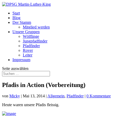
Start
Blog
Der Stamm
Mitglied werden
Unsere Gruppen
Wölflinge
Jungpfadfinder
Pfadfinder
Rover
Leiter
Impressum
Seite auswählen
Pfadis in Action (Vorbereitung)
von
Micky
|
Mai 13, 2014
|
Allgemein
,
Pfadfinder
|
0 Kommentare
Heute waren unsere Pfadis fleissig.