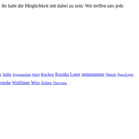
r habt die Möglichkeit mit dabei zu sein: Wir treffen uns jede
Korsika
Lager
meinsommer
n
Juffis
Kochen
Ostern
Jugendarbeit
Kluft
PeaceLight
Wös
ernohe
Wölflinge
Zelten
Übergabe