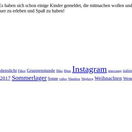
s haben sich schon einige Kinder gemeldet, die mitmachen wollen und ih
er zu erleben und Spaß zu haben!
Instagram
edenslicht
Gruppenstunde
italie
Fähre
Hike
Hitze
intercamp
Sommerlager
Weihnachten
a2017
Sonne
West
video
Wandern
Wegberg