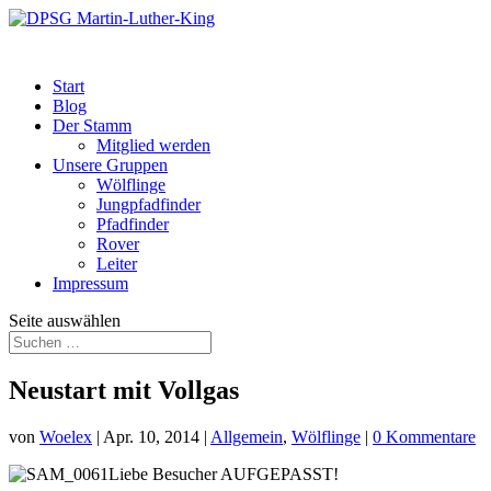
Start
Blog
Der Stamm
Mitglied werden
Unsere Gruppen
Wölflinge
Jungpfadfinder
Pfadfinder
Rover
Leiter
Impressum
Seite auswählen
Neustart mit Vollgas
von
Woelex
|
Apr. 10, 2014
|
Allgemein
,
Wölflinge
|
0 Kommentare
Liebe Besucher AUFGEPASST!