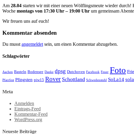
Am
28.04
starten wir mit einer neuen Wölflingsmeute wieder durch! E
Woche
montags von 17:30 Uhr – 19:00 Uhr
um gemeinsam Abenteu
Wir freuen uns auf euch!
Kommentar absenden
Du musst
angemeldet
sein, um einen Kommentar abzugeben.
Schlagwörter
Foto
dpsg
Fri
Basteln
Bodensee
Dutchoven
Aachen
Danke
Facebook
Feuer
Rover
Schottland
SoLa14
sol
Pfingsten
piw15
Pfarrfest
Schwedenstuhl
Meta
Anmelden
Eintrags-Feed
Kommentar-Feed
WordPress.org
Neueste Beiträge