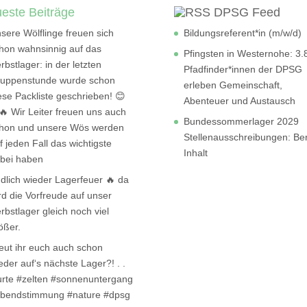
este Beiträge
DPSG Feed
sere Wölflinge freuen sich
Bildungsreferent*in (m/w/d)
hon wahnsinnig auf das
Pfingsten in Westernohe: 3.
rbstlager: in der letzten
Pfadfinder*innen der DPSG
uppenstunde wurde schon
erleben Gemeinschaft,
ese Packliste geschrieben! 😊
Abenteuer und Austausch
🔥 Wir Leiter freuen uns auch
Bundessommerlager 2029
hon und unsere Wös werden
Stellenausschreibungen: Be
f jeden Fall das wichtigste
Inhalt
bei haben
dlich wieder Lagerfeuer 🔥 da
rd die Vorfreude auf unser
rbstlager gleich noch viel
ößer.
eut ihr euch auch schon
eder auf‘s nächste Lager?! . .
urte #zelten #sonnenuntergang
bendstimmung #nature #dpsg