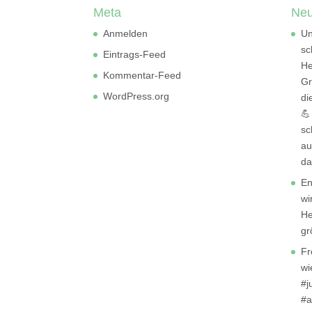
Meta
Neu
Anmelden
Un
sc
Eintrags-Feed
He
Kommentar-Feed
Gr
WordPress.org
di
💪
sc
au
da
En
wi
He
gr
Fr
wi
#j
#a