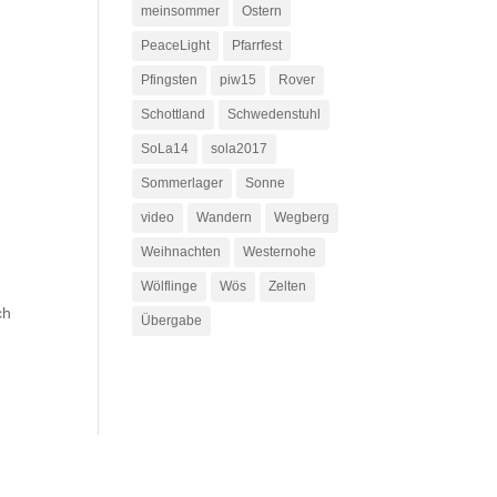
meinsommer
Ostern
PeaceLight
Pfarrfest
Pfingsten
piw15
Rover
Schottland
Schwedenstuhl
SoLa14
sola2017
Sommerlager
Sonne
video
Wandern
Wegberg
Weihnachten
Westernohe
Wölflinge
Wös
Zelten
ch
Übergabe