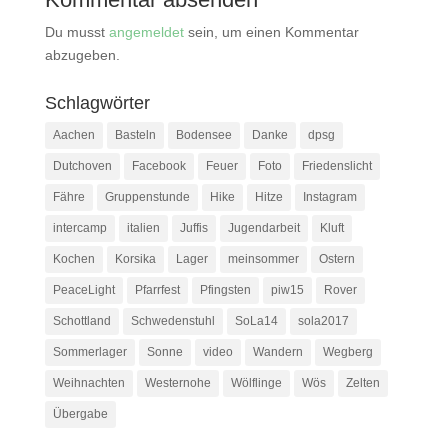
Du musst
angemeldet
sein, um einen Kommentar
abzugeben.
Schlagwörter
Aachen
Basteln
Bodensee
Danke
dpsg
Dutchoven
Facebook
Feuer
Foto
Friedenslicht
Fähre
Gruppenstunde
Hike
Hitze
Instagram
intercamp
italien
Juffis
Jugendarbeit
Kluft
Kochen
Korsika
Lager
meinsommer
Ostern
PeaceLight
Pfarrfest
Pfingsten
piw15
Rover
Schottland
Schwedenstuhl
SoLa14
sola2017
Sommerlager
Sonne
video
Wandern
Wegberg
Weihnachten
Westernohe
Wölflinge
Wös
Zelten
Übergabe