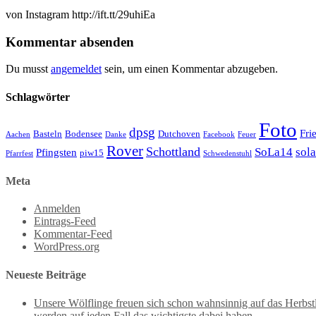
von Instagram http://ift.tt/29uhiEa
Kommentar absenden
Du musst
angemeldet
sein, um einen Kommentar abzugeben.
Schlagwörter
Foto
dpsg
Fri
Basteln
Bodensee
Dutchoven
Aachen
Danke
Facebook
Feuer
Rover
Schottland
SoLa14
sol
Pfingsten
piw15
Pfarrfest
Schwedenstuhl
Meta
Anmelden
Eintrags-Feed
Kommentar-Feed
WordPress.org
Neueste Beiträge
Unsere Wölflinge freuen sich schon wahnsinnig auf das Herbst
werden auf jeden Fall das wichtigste dabei haben