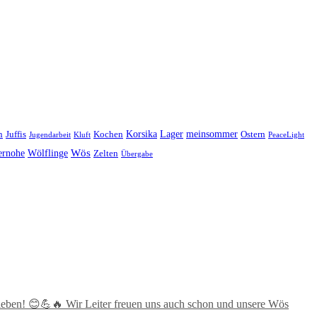
Korsika
Lager
meinsommer
n
Juffis
Kochen
Ostern
Jugendarbeit
Kluft
PeaceLight
Wös
ernohe
Wölflinge
Zelten
Übergabe
hrieben! 😊💪🔥 Wir Leiter freuen uns auch schon und unsere Wös