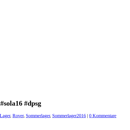
#sola16 #dpsg
Lager
,
Rover
,
Sommerlager
,
Sommerlager2016
|
0 Kommentare