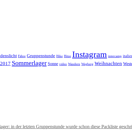
Instagram
edenslicht
Gruppenstunde
italie
Fähre
Hike
Hitze
intercamp
Sommerlager
Weihnachten
a2017
Sonne
West
video
Wandern
Wegberg
lager: in der letzten Gruppenstunde wurde schon diese Packliste gesc