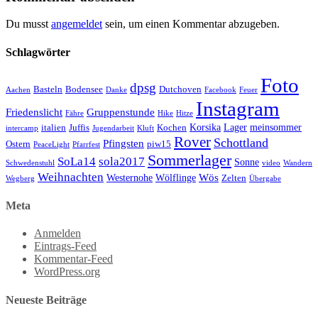
Du musst
angemeldet
sein, um einen Kommentar abzugeben.
Schlagwörter
Foto
dpsg
Basteln
Bodensee
Dutchoven
Aachen
Danke
Facebook
Feuer
Instagram
Friedenslicht
Gruppenstunde
Fähre
Hike
Hitze
Korsika
Lager
meinsommer
italien
Juffis
Kochen
intercamp
Jugendarbeit
Kluft
Rover
Schottland
Pfingsten
Ostern
piw15
PeaceLight
Pfarrfest
Sommerlager
SoLa14
sola2017
Sonne
Schwedenstuhl
video
Wandern
Weihnachten
Wös
Westernohe
Wölflinge
Zelten
Wegberg
Übergabe
Meta
Anmelden
Eintrags-Feed
Kommentar-Feed
WordPress.org
Neueste Beiträge