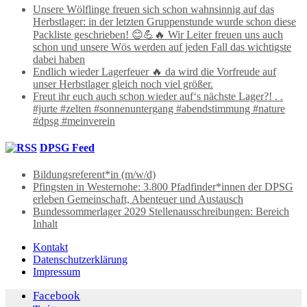
Unsere Wölflinge freuen sich schon wahnsinnig auf das
Herbstlager: in der letzten Gruppenstunde wurde schon diese
Packliste geschrieben! 😊💪🔥 Wir Leiter freuen uns auch
schon und unsere Wös werden auf jeden Fall das wichtigste
dabei haben
Endlich wieder Lagerfeuer 🔥 da wird die Vorfreude auf
unser Herbstlager gleich noch viel größer.
Freut ihr euch auch schon wieder auf‘s nächste Lager?! . .
#jurte #zelten #sonnenuntergang #abendstimmung #nature
#dpsg #meinverein
DPSG Feed
Bildungsreferent*in (m/w/d)
Pfingsten in Westernohe: 3.800 Pfadfinder*innen der DPSG
erleben Gemeinschaft, Abenteuer und Austausch
Bundessommerlager 2029 Stellenausschreibungen: Bereich
Inhalt
Kontakt
Datenschutzerklärung
Impressum
Facebook