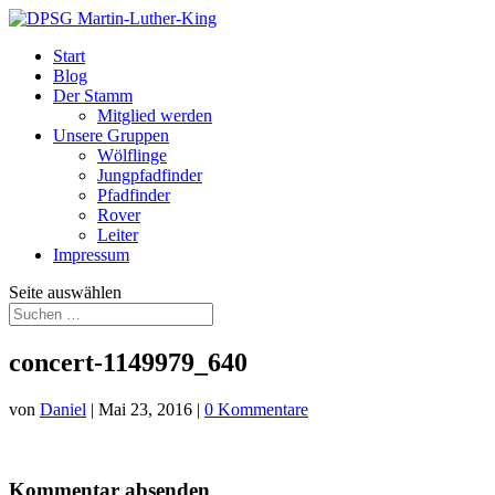
Start
Blog
Der Stamm
Mitglied werden
Unsere Gruppen
Wölflinge
Jungpfadfinder
Pfadfinder
Rover
Leiter
Impressum
Seite auswählen
concert-1149979_640
von
Daniel
|
Mai 23, 2016
|
0 Kommentare
Kommentar absenden