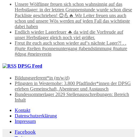
Unsere Wölflinge freuen sich schon wahnsinnig auf das
Herbstlager: in der letzten Gruppenstunde wurde schon diese
Packliste geschrieben! 😊💪🔥 Wir Leiter freuen uns auch
schon und unsere Wös werden auf jeden Fall das wichtigste
dabei haben
Endlich wieder Lagerfeuer 🔥 da wird die Vorfreude auf
unser Herbstlager gleich noch viel größer.
Freut ihr euch auch schon wieder auf‘s nächste Lager?! . .
#jurte #zelten #sonnenuntergang #abendstimmung #nature
#dpsg #meinverein
DPSG Feed
Bildungsreferent*in (m/w/d)
Pfingsten in Westernohe: 3.800 Pfadfinder*innen der DPSG
erleben Gemeinschaft, Abenteuer und Austausch
Bundessommerlager 2029 Stellenausschreibungen: Bereich
Inhalt
Kontakt
Datenschutzerklärung
Impressum
Facebook