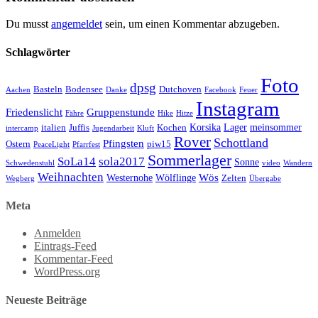
Du musst
angemeldet
sein, um einen Kommentar abzugeben.
Schlagwörter
Foto
dpsg
Basteln
Bodensee
Dutchoven
Aachen
Danke
Facebook
Feuer
Instagram
Friedenslicht
Gruppenstunde
Fähre
Hike
Hitze
Korsika
Lager
meinsommer
italien
Juffis
Kochen
intercamp
Jugendarbeit
Kluft
Rover
Schottland
Pfingsten
Ostern
piw15
PeaceLight
Pfarrfest
Sommerlager
SoLa14
sola2017
Sonne
Schwedenstuhl
video
Wandern
Weihnachten
Wös
Westernohe
Wölflinge
Zelten
Wegberg
Übergabe
Meta
Anmelden
Eintrags-Feed
Kommentar-Feed
WordPress.org
Neueste Beiträge