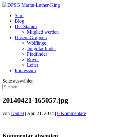
Start
Blog
Der Stamm
Mitglied werden
Unsere Gruppen
Wölflinge
Jungpfadfinder
Pfadfinder
Rover
Leiter
Impressum
Seite auswählen
20140421-165057.jpg
von
Daniel
|
Apr. 21, 2014
|
0 Kommentare
Kommentar absenden