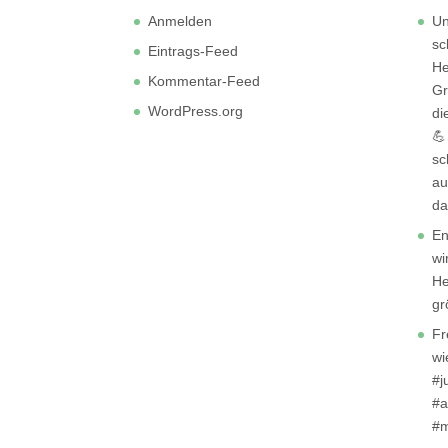
Anmelden
Un
sc
Eintrags-Feed
He
Kommentar-Feed
Gr
WordPress.org
di
💪
sc
au
da
En
wi
He
gr
Fr
wi
#j
#a
#m