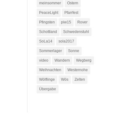
meinsommer
Ostern
PeaceLight
Pfarrfest
Pfingsten
piw15
Rover
Schottland
Schwedenstuhl
SoLa14
sola2017
Sommerlager
Sonne
video
Wandern
Wegberg
Weihnachten
Westernohe
Wölflinge
Wös
Zelten
Übergabe