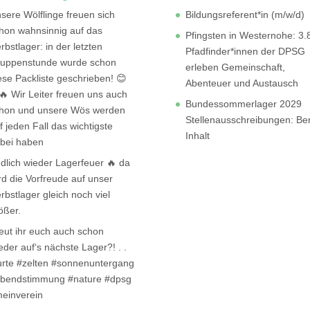
sere Wölflinge freuen sich
Bildungsreferent*in (m/w/d)
hon wahnsinnig auf das
Pfingsten in Westernohe: 3.
rbstlager: in der letzten
Pfadfinder*innen der DPSG
uppenstunde wurde schon
erleben Gemeinschaft,
ese Packliste geschrieben! 😊
Abenteuer und Austausch
🔥 Wir Leiter freuen uns auch
Bundessommerlager 2029
hon und unsere Wös werden
Stellenausschreibungen: Be
f jeden Fall das wichtigste
Inhalt
bei haben
dlich wieder Lagerfeuer 🔥 da
rd die Vorfreude auf unser
rbstlager gleich noch viel
ößer.
eut ihr euch auch schon
eder auf‘s nächste Lager?! . .
urte #zelten #sonnenuntergang
bendstimmung #nature #dpsg
einverein