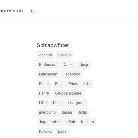
mpressum
Schlagwörter
Aachen
Basteln
Bodensee
Danke
dpsg
Dutchoven
Facebook
Feuer
Foto
Friedenslicht
Fähre
Gruppenstunde
Hike
Hitze
Instagram
intercamp
italien
Juffis
Jugendarbeit
Kluft
Kochen
Korsika
Lager